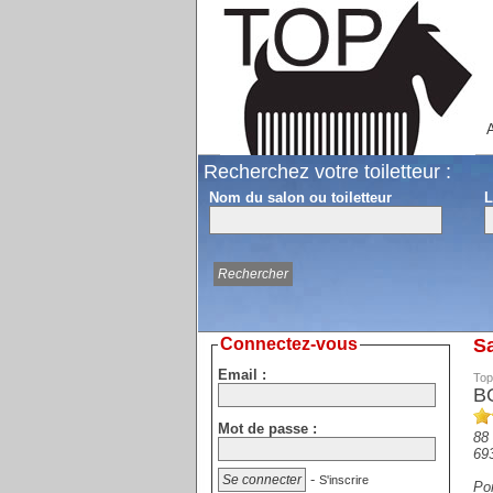
A
Recherchez votre toiletteur :
Nom du salon ou toiletteur
L
Connectez-vous
Sa
Email :
Top
BO
Mot de passe :
88 
69
-
S'inscrire
Por