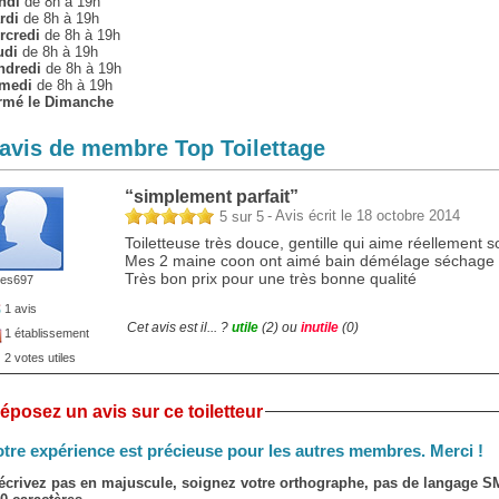
ndi
de 8h à 19h
rdi
de 8h à 19h
rcredi
de 8h à 19h
udi
de 8h à 19h
ndredi
de 8h à 19h
medi
de 8h à 19h
rmé le Dimanche
 avis de membre Top Toilettage
“
simplement parfait
”
- Avis écrit le 18 octobre 2014
5
sur
5
Toiletteuse très douce, gentille qui aime réellement s
Mes 2 maine coon ont aimé bain démélage séchage
Très bon prix pour une très bonne qualité
es697
1 avis
Cet avis est il... ?
utile
(
2
) ou
inutile
(
0
)
1 établissement
2 votes utiles
éposez un avis sur ce toiletteur
tre expérience est précieuse pour les autres membres. Merci !
écrivez pas en majuscule, soignez votre orthographe, pas de langage 