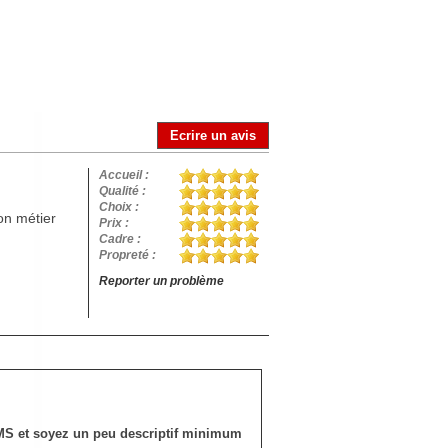
Impossi
correct
Ce site 
Ecrire un avis
Accueil :
Qualité :
Choix :
on métier
Prix :
Cadre :
Propreté :
Reporter un problème
SMS et soyez un peu descriptif minimum