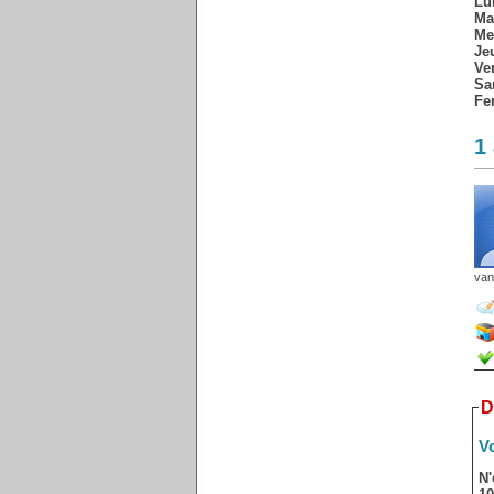
Lu
Ma
Me
Je
Ve
Sa
Fe
1
van
D
Vo
N'