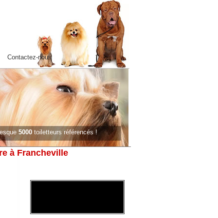
Contactez-nous
presque
5000
toiletteurs référencés !
re à Francheville