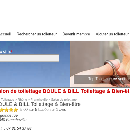
ccueil
Rechercher un toiletteur
Devenir membre
Ajouter un toiletteur
a ville
*
Top Toilettage ce sont 
lon de toilettage BOULE & BILL Toilettage & Bien-êt
 Toilettage
>
Rhône
>
Francheville
>
Salon de toilettage
ULE & BILL Toilettage & Bien-être
5.00
sur 5 basée sur
1
avis
grande rue
340
Francheville
t. :
07 81 54 37 86