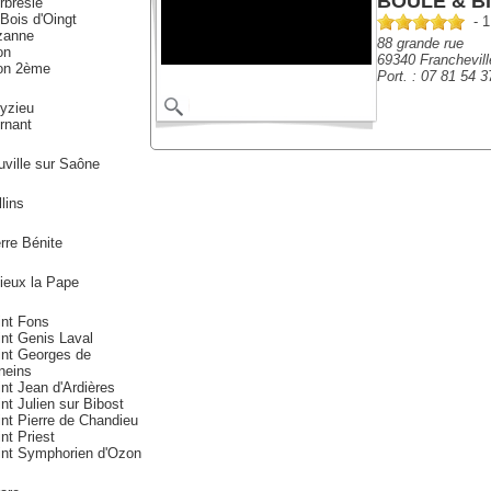
BOULE & BIL
rbresle
Bois d'Oingt
- 1
zanne
88 grande rue
on
69340 Franchevill
on 2ème
Port. :
07 81 54 3
yzieu
rnant
ville sur Saône
lins
rre Bénite
lieux la Pape
int Fons
nt Genis Laval
int Georges de
neins
nt Jean d'Ardières
nt Julien sur Bibost
nt Pierre de Chandieu
nt Priest
int Symphorien d'Ozon