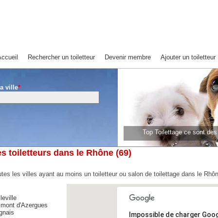
ccueil
Rechercher un toiletteur
Devenir membre
Ajouter un toiletteur
a ville
*
Top Toilettage ce sont de
Top Toilettage ce sont 
s toiletteurs dans le Rhône (69)
tes les villes ayant au moins un toiletteur ou salon de toilettage dans le Rhô
leville
lmont d'Azergues
gnais
Impossible de charger Goo