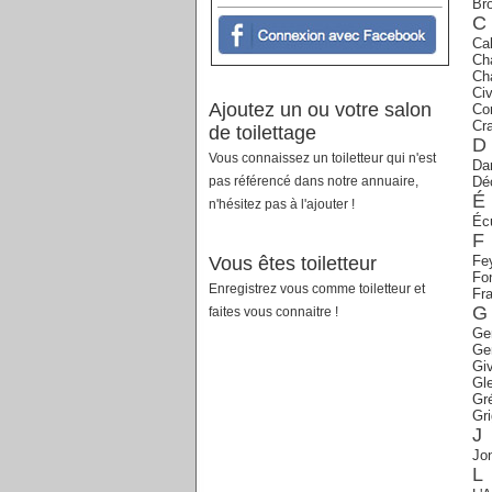
Br
C
Cal
Ch
Ch
Civ
Ajoutez un ou votre salon
Co
Cr
de toilettage
D
Vous connaissez un toiletteur qui n'est
Dar
pas référencé dans notre annuaire,
Dé
É
n'hésitez pas à l'ajouter !
Écu
F
Vous êtes toiletteur
Fe
Fo
Enregistrez vous comme toiletteur et
Fra
G
faites vous connaitre !
Ge
Ge
Gi
Gle
Gré
Gr
J
Jo
L