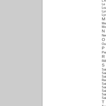
L'A
Le 
Lo
Ly
Ly
M
Me
Mo
N
Neu
O
Oul
P
Pie
R
Ril
S
Sa
Sai
Sa
Re
Sai
Sai
Sai
Sai
Sa
T