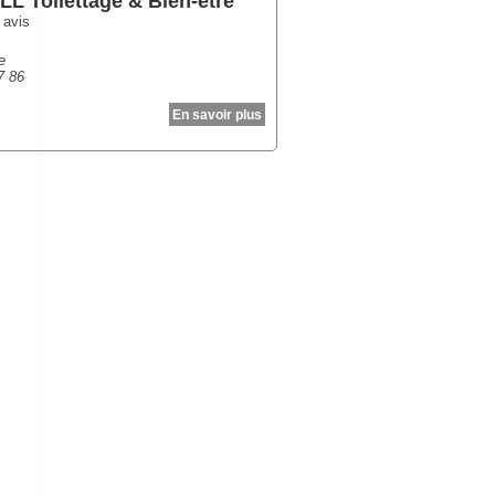
L Toilettage & Bien-être
 avis
e
7 86
En savoir plus