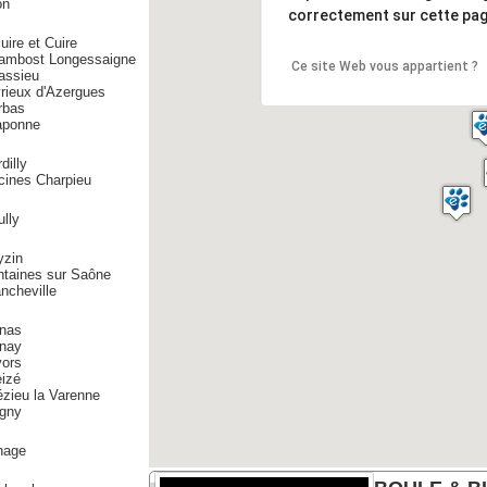
on
correctement sur cette pag
uire et Cuire
ambost Longessaigne
Ce site Web vous appartient ?
assieu
rieux d'Azergues
rbas
aponne
dilly
cines Charpieu
lly
yzin
ntaines sur Saône
ncheville
nas
nay
vors
izé
zieu la Varenne
igny
nage