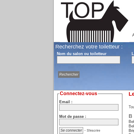
A
Recherchez votre toiletteur :
Nom du salon ou toiletteur
L
Connectez-vous
Le
Email :
Tou
B
Mot de passe :
Bel
Be
-
Bri
S'inscrire