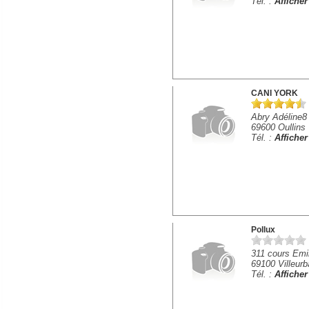
Tél. :
Affiche
CANI YORK
Abry Adéline8
69600 Oullins
Tél. :
Affiche
Pollux
311 cours Emi
69100 Villeur
Tél. :
Affiche