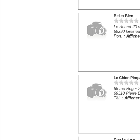
Bel et Bien
Le Recret 20 
69290 Grézieu
Port. :
Affich
Le Chien Pimp
68 rue Roger 
69310 Pierre B
Tél. :
Affiche
Dog fantasy