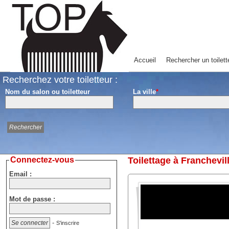
Accueil
Rechercher un toilett
Recherchez votre toiletteur :
Nom du salon ou toiletteur
La ville
*
Connectez-vous
Toilettage à Franchevi
Email :
Mot de passe :
-
S'inscrire