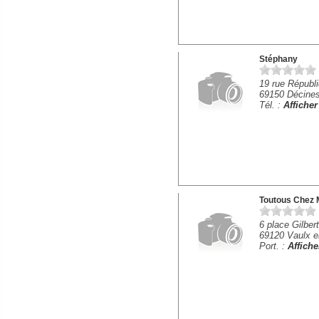
Stéphany
19 rue Républ
69150 Décines
Tél. :
Affiche
Toutous Chez 
6 place Gilber
69120 Vaulx e
Port. :
Affich