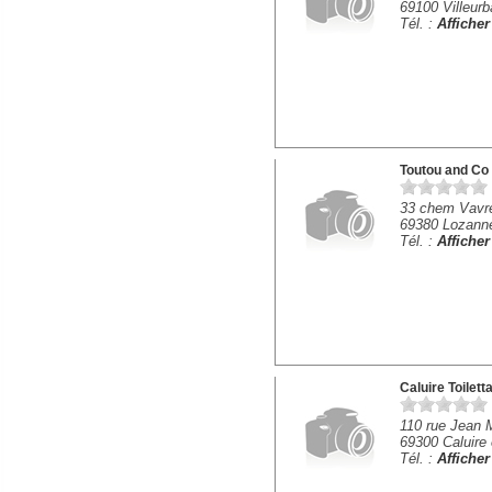
69100 Villeur
Tél. :
Affiche
Toutou and Co
33 chem Vavr
69380 Lozann
Tél. :
Affiche
Caluire Toilett
110 rue Jean 
69300 Caluire 
Tél. :
Affiche