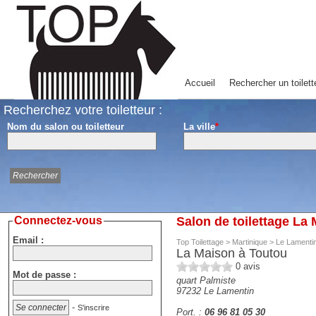
Accueil
Rechercher un toilett
Recherchez votre toiletteur :
Nom du salon ou toiletteur
La ville
*
Connectez-vous
Salon de toilettage La
Email :
Top Toilettage
>
Martinique
>
Le Lamenti
La Maison à Toutou
0
avis
Mot de passe :
quart Palmiste
97232
Le Lamentin
-
S'inscrire
Port. :
06 96 81 05 30