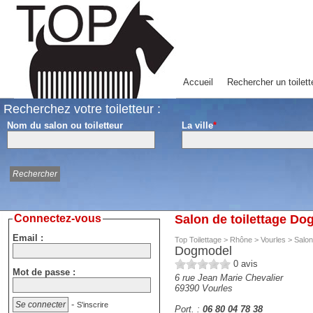
Accueil
Rechercher un toilett
Recherchez votre toiletteur :
Nom du salon ou toiletteur
La ville
*
Connectez-vous
Salon de toilettage Do
Email :
Top Toilettage
>
Rhône
>
Vourles
>
Salon
Dogmodel
0
avis
Mot de passe :
6 rue Jean Marie Chevalier
69390
Vourles
-
S'inscrire
Port. :
06 80 04 78 38