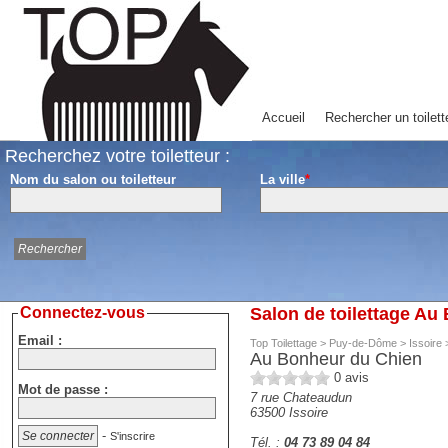
Accueil
Rechercher un toilett
Recherchez votre toiletteur :
Nom du salon ou toiletteur
La ville
*
Connectez-vous
Salon de toilettage Au
Email :
Top Toilettage
>
Puy-de-Dôme
>
Issoire
Au Bonheur du Chien
0
avis
Mot de passe :
7 rue Chateaudun
63500
Issoire
-
S'inscrire
Tél. :
04 73 89 04 84