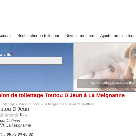
ccueil
Rechercher un toiletteur
Devenir membre
Ajouter un toiletteur
a ville
*
Top Toilettage ce sont de
Top Toilettage ce sont 
lon de toilettage Toutou D'Jeun à La Meignanne
 Toilettage
>
Maine-et-Loire
>
La Meignanne
>
Salon de toilettage
utou D'Jeun
0
avis
cour Chênes
770
La Meignanne
t. :
06 79 84 49 02