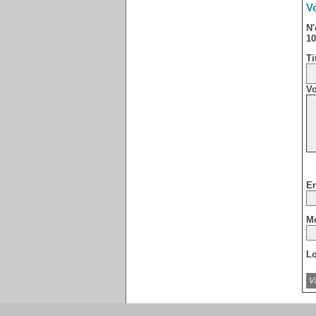
Vo
N'
10
Ti
Vo
Em
Mo
Lo