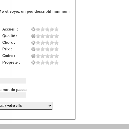
SMS et soyez un peu descriptif minimum
Accueil :
Qualité :
Choix :
Prix :
Cadre :
Propreté :
e mot de passe