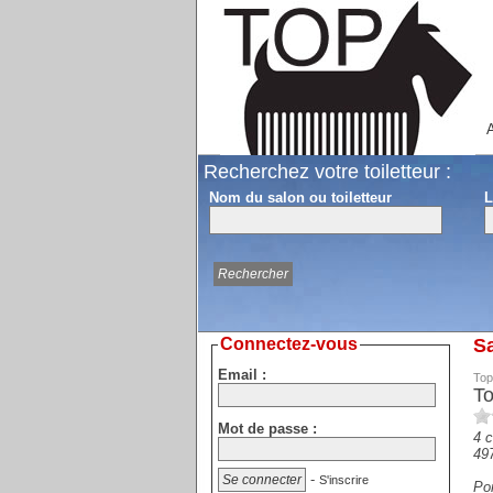
A
Recherchez votre toiletteur :
Nom du salon ou toiletteur
L
Connectez-vous
Sa
Email :
Top
To
Mot de passe :
4 
49
-
S'inscrire
Por