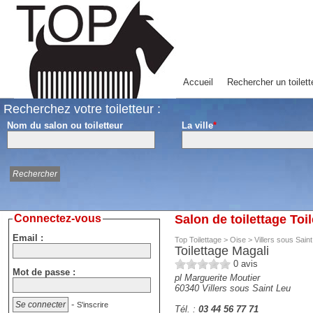
Accueil
Rechercher un toilett
Recherchez votre toiletteur :
Nom du salon ou toiletteur
La ville
*
Connectez-vous
Salon de toilettage Toi
Email :
Top Toilettage
>
Oise
>
Villers sous Sain
Toilettage Magali
0
avis
Mot de passe :
pl Marguerite Moutier
60340
Villers sous Saint Leu
-
S'inscrire
Tél. :
03 44 56 77 71