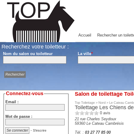
Accueil
Rechercher un toilett
Recherchez votre toiletteur :
Nom du salon ou toiletteur
La ville
*
Connectez-vous
Salon de toilettage To
Email :
Top Toilettage
>
Nord
>
Le Cateau Camb
Toilettage Les Chiens de
0
avis
Mot de passe :
21 rue Charles Seydoux
59360
Le Cateau Cambrésis
-
S'inscrire
Tél. :
03 27 77 85 00