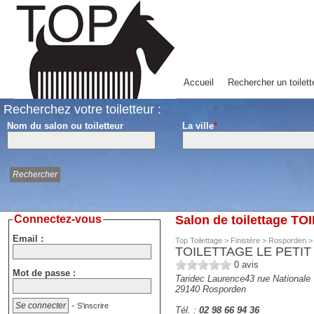
Accueil
Rechercher un toilett
Recherchez votre toiletteur :
Nom du salon ou toiletteur
La ville
*
Connectez-vous
Salon de toilettage 
Email :
Top Toilettage
>
Finistère
>
Rosporden
TOILETTAGE LE PETIT
0
avis
Mot de passe :
Taridec Laurence43 rue Nationale
29140
Rosporden
-
S'inscrire
Tél. :
02 98 66 94 36