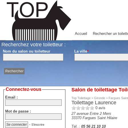
Accueil
Rechercher un toilett
Recherchez votre toiletteur :
Nom du salon ou toiletteur
La ville
*
Connectez-vous
Salon de toilettage Toi
Email :
Top Toilettage
>
Gironde
>
Fargues Saint 
Toilettage Laurence
0
avis
Mot de passe :
27 avenue Entre 2 Mers
33370
Fargues Saint Hilaire
-
S'inscrire
Tél. :
05 56 21 10 10