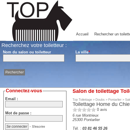
Accueil
Rechercher un toilett
Recherchez votre toiletteur :
Nom du salon ou toiletteur
La ville
*
Connectez-vous
Salon de toilettage Toi
Email :
Top Toilettage
>
Doubs
>
Pontarlier
>
Sal
Toilettage Home du Chi
0
avis
Mot de passe :
6 rue Montrieux
25300
Pontarlier
-
S'inscrire
Tél. :
03 81 46 55 26