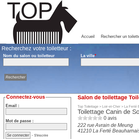
Accueil
Rechercher un toilett
Recherchez votre toiletteur :
Nom du salon ou toiletteur
La ville
*
Connectez-vous
Salon de toilettage To
Email :
Top Toilettage
>
Loir-et-Cher
>
La Ferté 
Toilettage Canin de S
0
avis
Mot de passe :
222 rue Avrain de Meung
41210
La Ferté Beauharnai
-
S'inscrire