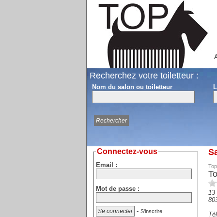
A
Recherchez votre toiletteur :
Nom du salon ou toiletteur
L
Connectez-vous
Sa
Email :
Top
To
Mot de passe :
13 
80
-
S'inscrire
Tél