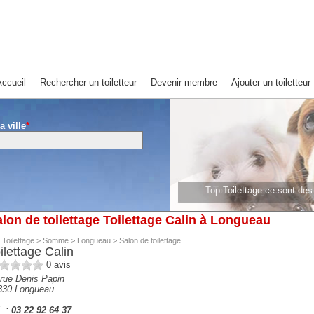
ccueil
Rechercher un toiletteur
Devenir membre
Ajouter un toiletteur
a ville
*
Top Toilettage ce sont de
Top Toilettage ce sont 
lon de toilettage Toilettage Calin à Longueau
 Toilettage
>
Somme
>
Longueau
>
Salon de toilettage
ilettage Calin
0
avis
rue Denis Papin
330
Longueau
. :
03 22 92 64 37