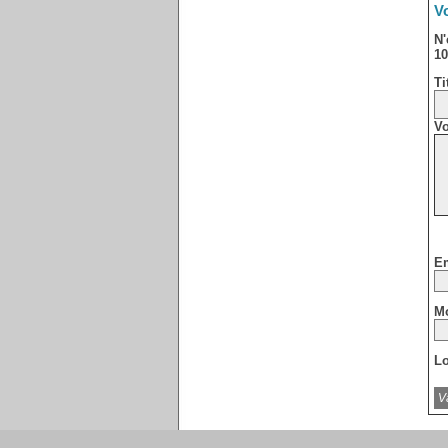
Vo
N'
10
Ti
Vo
Em
Mo
Lo