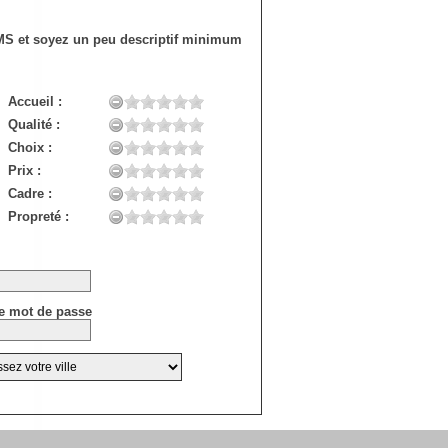
SMS et soyez un peu descriptif minimum
Accueil :
Qualité :
Choix :
Prix :
Cadre :
Propreté :
e mot de passe