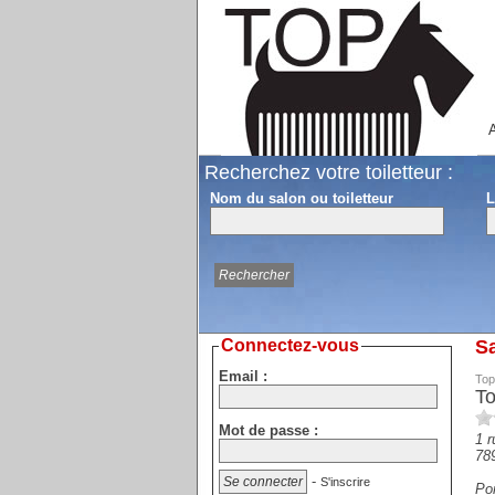
A
Recherchez votre toiletteur :
Nom du salon ou toiletteur
L
Connectez-vous
Sa
Email :
Top
To
Mot de passe :
1 
78
-
S'inscrire
Por