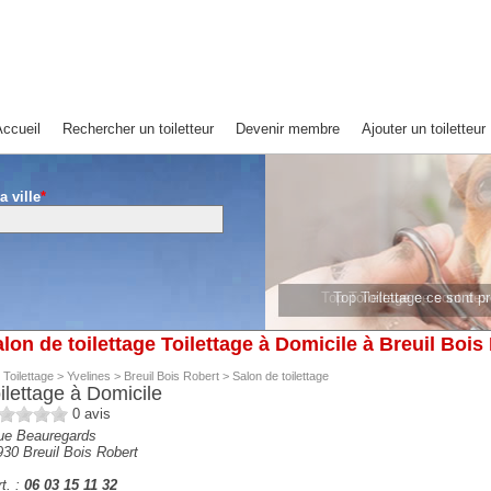
ccueil
Rechercher un toiletteur
Devenir membre
Ajouter un toiletteur
a ville
*
Top Toilettage ce sont de
Top Toilettage ce sont 
lon de toilettage Toilettage à Domicile à Breuil Bois
 Toilettage
>
Yvelines
>
Breuil Bois Robert
>
Salon de toilettage
ilettage à Domicile
0
avis
rue Beauregards
930
Breuil Bois Robert
t. :
06 03 15 11 32