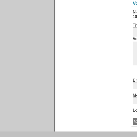
Vo
N'
10
Ti
Vo
Em
Mo
Lo