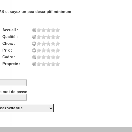
SMS et soyez un peu descriptif minimum
Accueil :
Qualité :
Choix :
Prix :
Cadre :
Propreté :
e mot de passe