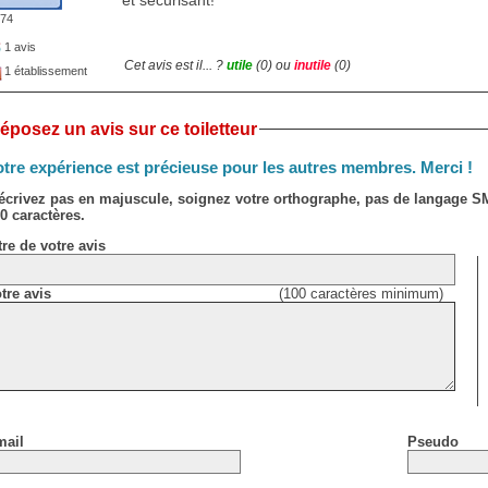
974
1 avis
Cet avis est il... ?
utile
(
0
) ou
inutile
(
0
)
1 établissement
éposez un avis sur ce toiletteur
tre expérience est précieuse pour les autres membres. Merci !
écrivez pas en majuscule, soignez votre orthographe, pas de langage 
0 caractères.
tre de votre avis
tre avis
(100 caractères minimum)
ail
Pseudo