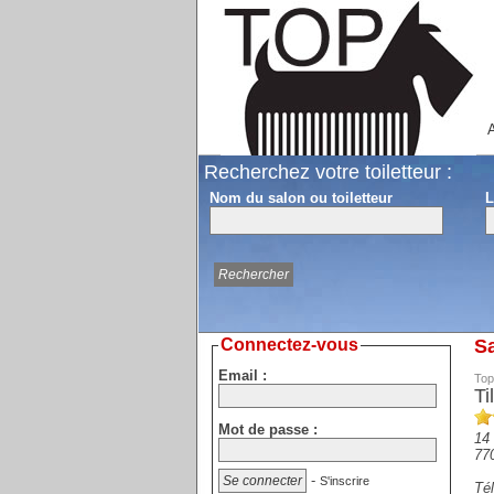
A
Recherchez votre toiletteur :
Nom du salon ou toiletteur
L
Connectez-vous
Sa
Email :
Top
Ti
Mot de passe :
14 
77
-
S'inscrire
Tél