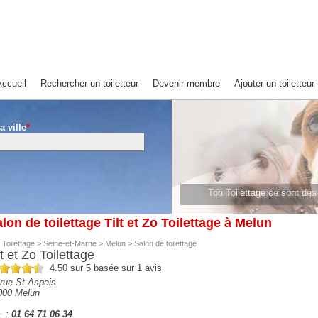
ccueil
Rechercher un toiletteur
Devenir membre
Ajouter un toiletteur
a ville
*
Top Toilettage ce sont de
Top Toilettage ce sont 
lon de toilettage Tilt et Zo Toilettage à Melun
 Toilettage
>
Seine-et-Marne
>
Melun
>
Salon de toilettage
lt et Zo Toilettage
4.50
sur 5 basée sur
1
avis
rue St Aspais
000
Melun
. :
01 64 71 06 34