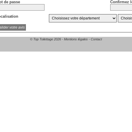
t de passe
Confirmez l
calisation
© Top Toilettage 2026 -
Mentions légales
-
Contact