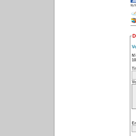
lily
D
Vo
N'
10
Ti
Vo
Em