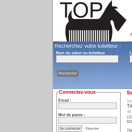
A
Recherchez votre toiletteur :
Nom du salon ou toiletteur
L
Connectez-vous
Sa
Email :
Top
Ti
Mot de passe :
137
91
-
S'inscrire
Tél