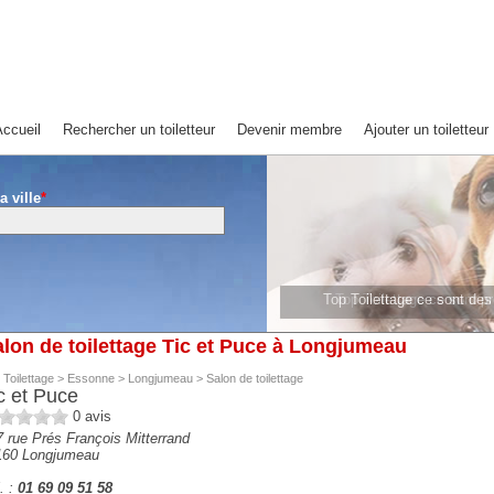
ccueil
Rechercher un toiletteur
Devenir membre
Ajouter un toiletteur
a ville
*
Top Toilettage ce sont de
Top Toilettage ce sont 
lon de toilettage Tic et Puce à Longjumeau
 Toilettage
>
Essonne
>
Longjumeau
>
Salon de toilettage
c et Puce
0
avis
 rue Prés François Mitterrand
160
Longjumeau
. :
01 69 09 51 58