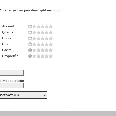
SMS et soyez un peu descriptif minimum
Accueil :
Qualité :
Choix :
Prix :
Cadre :
Propreté :
e mot de passe