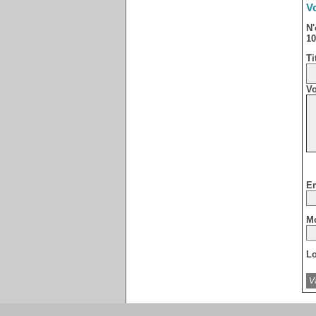
Vo
N'
10
Ti
Vo
Em
Mo
Lo