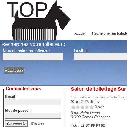
Accueil
Rechercher un toilett
Recherchez votre toiletteur :
Nom du salon ou toiletteur
La ville
*
Connectez-vous
Salon de toilettage Su
Email :
Top Toilettage
>
Essonne
>
Corbeil Ess
Sur 2 Pattes
0
avis
Mot de passe :
3 rue Notre Dame
91100
Corbeil Essonnes
-
S'inscrire
Tél. :
01 64 96 94 81