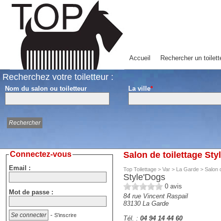
Accueil
Rechercher un toilett
Recherchez votre toiletteur :
Nom du salon ou toiletteur
La ville
*
Connectez-vous
Salon de toilettage St
Email :
Top Toilettage
>
Var
>
La Garde
>
Salon d
Style'Dogs
0
avis
Mot de passe :
84 rue Vincent Raspail
83130
La Garde
-
S'inscrire
Tél. :
04 94 14 44 60