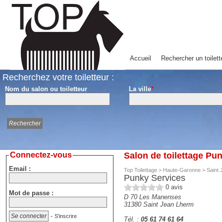
Accueil
Rechercher un toilett
Recherchez votre toiletteur :
Nom du salon ou toiletteur
La ville
*
Connectez-vous
Salon de toilettage Pu
Email :
Top Toilettage
>
Haute-Garonne
>
Saint
Punky Services
0
avis
Mot de passe :
D 70 Les Manenses
31380
Saint Jean Lherm
-
S'inscrire
Tél. :
05 61 74 61 64