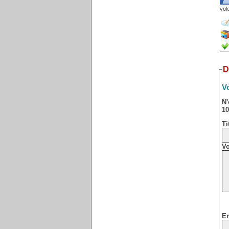
vol
D
Vo
N'
10
Ti
Vo
Em