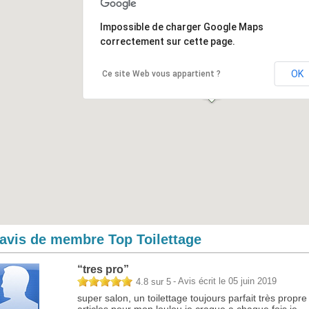
Impossible de charger Google Maps
correctement sur cette page.
OK
Ce site Web vous appartient ?
 avis de membre Top Toilettage
“
tres pro
”
- Avis écrit le 05 juin 2019
4.8
sur
5
super salon, un toilettage toujours parfait très propre 
articles pour mon loulou je craque a chaque fois je