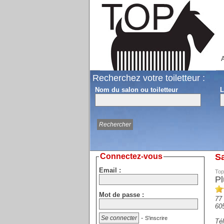
A
Recherchez votre toiletteur :
Nom du salon ou toiletteur
L
Connectez-vous
Sa
Email :
Top
Pl
Mot de passe :
77
60
-
S'inscrire
Tél