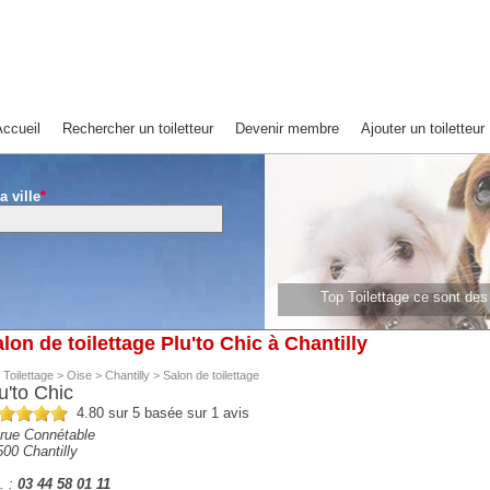
ccueil
Rechercher un toiletteur
Devenir membre
Ajouter un toiletteur
a ville
*
Top Toilettage ce sont de
Top Toilettage ce sont 
lon de toilettage Plu'to Chic à Chantilly
 Toilettage
>
Oise
>
Chantilly
>
Salon de toilettage
u'to Chic
4.80
sur 5 basée sur
1
avis
 rue Connétable
500
Chantilly
. :
03 44 58 01 11