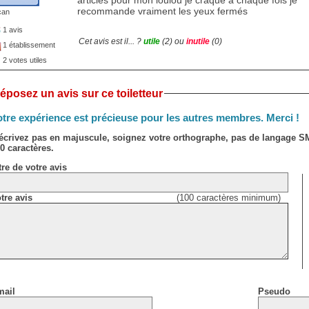
recommande vraiment les yeux fermés
can
1 avis
Cet avis est il... ?
utile
(
2
) ou
inutile
(
0
)
1 établissement
2 votes utiles
éposez un avis sur ce toiletteur
tre expérience est précieuse pour les autres membres. Merci !
écrivez pas en majuscule, soignez votre orthographe, pas de langage 
0 caractères.
tre de votre avis
tre avis
(100 caractères minimum)
ail
Pseudo