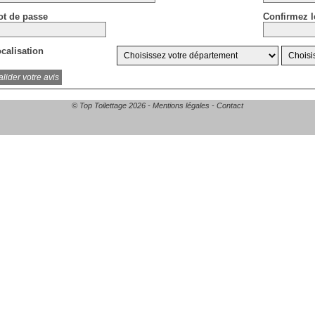
t de passe
Confirmez l
calisation
© Top Toilettage 2026 -
Mentions légales
-
Contact