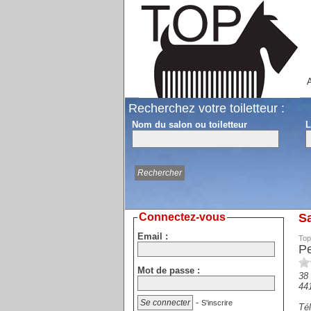
A
Recherchez votre toiletteur :
Nom du salon ou toiletteur
L
Connectez-vous
Sa
Email :
Top
Pe
Mot de passe :
38
44
-
S'inscrire
Tél