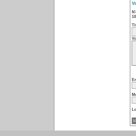
Vo
N'
10
Ti
Vo
Em
Mo
Lo