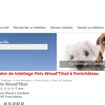
ccueil
Rechercher un toiletteur
Devenir membre
Ajouter un toiletteur
a ville
*
Top Toilettage ce sont de
lon de toilettage Pets Wouaf'Titud à Pontchâteau
 Toilettage
>
Loire-Atlantique
>
Pontchâteau
>
Salon de toilettage
ts Wouaf'Titud
0
avis
 rue Maurice Sambron
160
Pontchâteau
. :
02 51 10 82 32