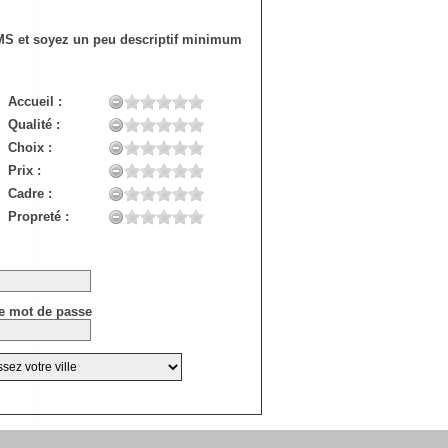
SMS et soyez un peu descriptif minimum
Accueil :
Qualité :
Choix :
Prix :
Cadre :
Propreté :
e mot de passe