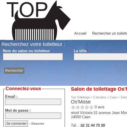
Accueil
Rechercher un toilett
Recherchez votre toiletteur :
Nom du salon ou toiletteur
La ville
*
Connectez-vous
Salon de toilettage Os
Email :
Top Toilettage
>
Calvados
>
Caen
>
Salo
Os'Mose
0
avis
Mot de passe :
résid Victoria 51 avenue Jean Mo
14000
Caen
-
S'inscrire
Tél. :
02 31 44 75 99