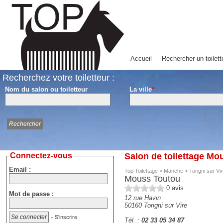
Accueil
Rechercher un toilett
Recherchez votre toiletteur :
Nom du salon ou toiletteur
La ville
*
Connectez-vous
Salon de toilettage Mou
Email :
Top Toilettage
>
Manche
>
Torigni sur Vi
Mouss Toutou
0
avis
Mot de passe :
12 rue Havin
50160
Torigni sur Vire
-
S'inscrire
Tél. :
02 33 05 34 87