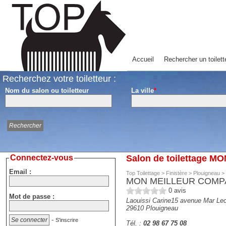
Accueil
Rechercher un toilett
Recherchez votre toiletteur :
Nom du salon ou toiletteur
La ville
*
Connectez-vous
Salon de toilettage
Email :
Top Toilettage
>
Finistère
>
Plouigneau
>
MON MEILLEUR COM
0
avis
Mot de passe :
Laouissi Carine15 avenue Mar Lec
29610
Plouigneau
-
S'inscrire
Tél. :
02 98 67 75 08