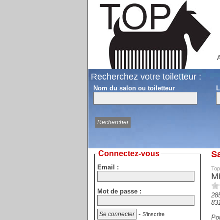
A
Recherchez votre toiletteur :
Nom du salon ou toiletteur
L
Connectez-vous
Sa
Email :
Top
Mi
Mot de passe :
285
83
-
S'inscrire
Por