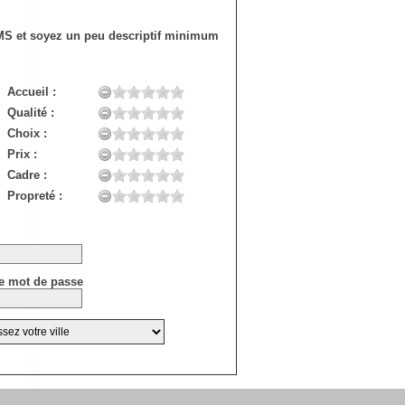
SMS et soyez un peu descriptif minimum
Accueil :
Qualité :
Choix :
Prix :
Cadre :
Propreté :
e mot de passe