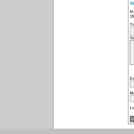
Vo
N'
10
Ti
Vo
Em
Mo
Lo