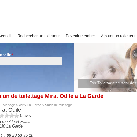
ccueil
Rechercher un toiletteur
Devenir membre
Ajouter un toiletteur
a ville
*
Top Toilettage ce sont de
Top Toilettage ce sont 
lon de toilettage Mirat Odile à La Garde
 Toilettage
>
Var
>
La Garde
>
Salon de toilettage
rat Odile
0
avis
 rue Albert Piault
130
La Garde
t. :
06 29 53 35 11