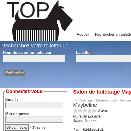
Accueil
Rechercher un toilett
Recherchez votre toiletteur :
Nom du salon ou toiletteur
La ville
*
Connectez-vous
Salon de toilettage Ma
Email :
Top Toilettage
>
Maine-et-Loire
>
Genne
Maybeline
0
avis
Mot de passe :
route de Louerre
49350
Gennes
-
S'inscrire
Tél. :
0241380181