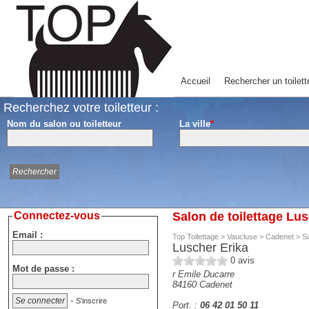
Accueil
Rechercher un toilett
Recherchez votre toiletteur :
Nom du salon ou toiletteur
La ville
*
Connectez-vous
Salon de toilettage Lu
Email :
Top Toilettage
>
Vaucluse
>
Cadenet
>
Sa
Luscher Erika
0
avis
Mot de passe :
r Emile Ducarre
84160
Cadenet
-
S'inscrire
Port. :
06 42 01 50 11