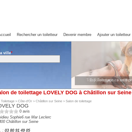
ccueil
Rechercher un toiletteur
Devenir membre
Ajouter un toiletteur
a ville
*
Top Toilettage ce sont de
Top Toilettage ce sont 
lon de toilettage LOVELY DOG à Châtillon sur Seine
 Toilettage
>
Côte-d’Or
>
Châtillon sur Seine
>
Salon de toilettage
OVELY DOG
0
avis
idieu Sophie6 rue Mar Leclerc
400
Châtillon sur Seine
. :
03 80 91 49 05