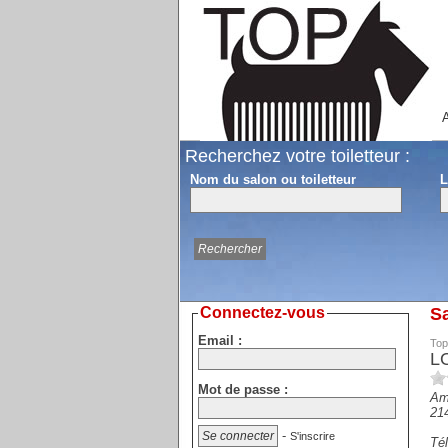
A
Recherchez votre toiletteur :
Nom du salon ou toiletteur
L
Connectez-vous
Sa
Email :
Top
L
Mot de passe :
Am
21
-
S'inscrire
Tél