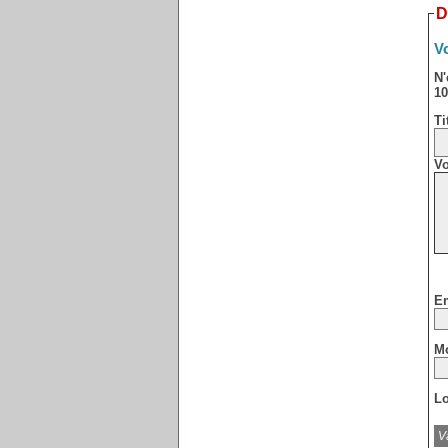
D
Vo
N'
10
Ti
Vo
Em
Mo
Lo