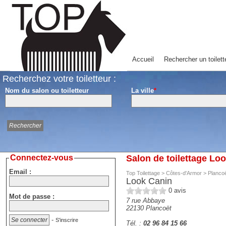
Accueil
Rechercher un toilett
Recherchez votre toiletteur :
Nom du salon ou toiletteur
La ville
*
Connectez-vous
Salon de toilettage Lo
Email :
Top Toilettage
>
Côtes-d'Armor
>
Planco
Look Canin
0
avis
Mot de passe :
7 rue Abbaye
22130
Plancoët
-
S'inscrire
Tél. :
02 96 84 15 66