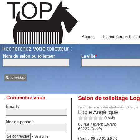
Accueil
Rechercher un toilett
Recherchez votre toiletteur :
Nom du salon ou toiletteur
La ville
*
Connectez-vous
Salon de toilettage Lo
Email :
Top Toilettage
>
Pas-de-Calais
>
Carvin
Logie Angélique
0
avis
Mot de passe :
63 rue Florent Evrard
62220
Carvin
-
S'inscrire
Port. :
06 33 05 16 76