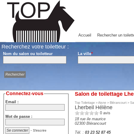
Accueil
Rechercher un toilett
Recherchez votre toiletteur :
Nom du salon ou toiletteur
La ville
*
Connectez-vous
Salon de toilettage Lhe
Email :
Top Toilettage
>
Aisne
>
Blérancourt
>
Sa
Lherbeil Hélène
0
avis
Mot de passe :
18 rue ile maurice
02300
Blérancourt
-
S'inscrire
Tél. :
03 23 52 87 45