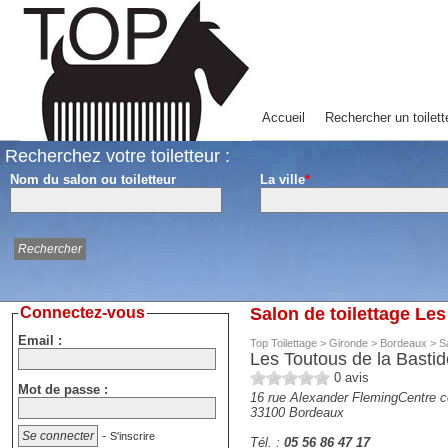
Accueil
Rechercher un toilett
Recherchez votre toiletteur :
Nom du salon ou toiletteur
La ville
*
Connectez-vous
Salon de toilettage Le
Email :
Top Toilettage
>
Gironde
>
Bordeaux
>
S
Les Toutous de la Bastid
0
avis
Mot de passe :
16 rue Alexander FlemingCentre 
33100
Bordeaux
-
S'inscrire
Tél. :
05 56 86 47 17