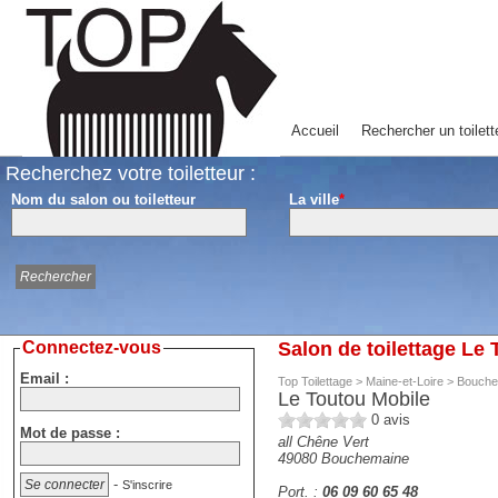
Accueil
Rechercher un toilett
Recherchez votre toiletteur :
Nom du salon ou toiletteur
La ville
*
Connectez-vous
Salon de toilettage L
Email :
Top Toilettage
>
Maine-et-Loire
>
Bouche
Le Toutou Mobile
0
avis
Mot de passe :
all Chêne Vert
49080
Bouchemaine
-
S'inscrire
Port. :
06 09 60 65 48