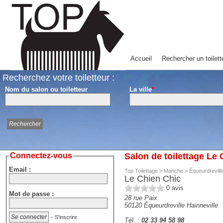
Accueil
Rechercher un toilett
Recherchez votre toiletteur :
Nom du salon ou toiletteur
La ville
*
Connectez-vous
Salon de toilettage Le 
Email :
Top Toilettage
>
Manche
>
Équeurdreville
Le Chien Chic
0
avis
Mot de passe :
28 rue Paix
50120
Équeurdreville Hainneville
-
S'inscrire
Tél. :
02 33 94 58 98