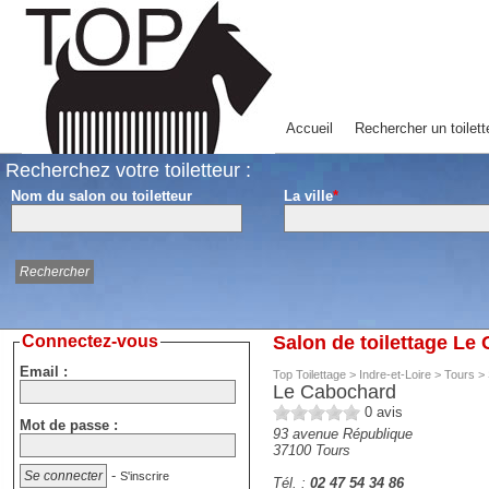
Accueil
Rechercher un toilett
Recherchez votre toiletteur :
Nom du salon ou toiletteur
La ville
*
Connectez-vous
Salon de toilettage Le
Email :
Top Toilettage
>
Indre-et-Loire
>
Tours
>
Le Cabochard
0
avis
Mot de passe :
93 avenue République
37100
Tours
-
S'inscrire
Tél. :
02 47 54 34 86