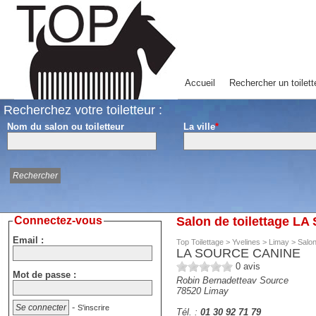
Accueil
Rechercher un toilett
Recherchez votre toiletteur :
Nom du salon ou toiletteur
La ville
*
Connectez-vous
Salon de toilettage 
Email :
Top Toilettage
>
Yvelines
>
Limay
>
Salon
LA SOURCE CANINE
0
avis
Mot de passe :
Robin Bernadetteav Source
78520
Limay
-
S'inscrire
Tél. :
01 30 92 71 79