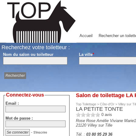
Accueil
Rechercher un toilett
Recherchez votre toiletteur :
Nom du salon ou toiletteur
La ville
*
Connectez-vous
Salon de toilettage LA 
Email :
Top Toilettage
>
Côte-d’Or
>
Villey sur Til
LA PETITE TONTE
0
avis
Mot de passe :
Rose Rose Amélie Viviane Marie11
21120
Villey sur Tille
-
S'inscrire
Tél. :
03 80 95 29 36