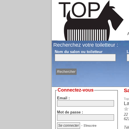
A
Recherchez votre toiletteur :
Nom du salon ou toiletteur
L
Connectez-vous
Sa
Email :
Top
La
Mot de passe :
22
62
-
S'inscrire
Tél