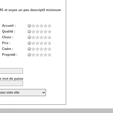
SMS et soyez un peu descriptif minimum
Accueil :
Qualité :
Choix :
Prix :
Cadre :
Propreté :
e mot de passe