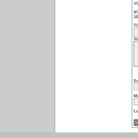
Vo
N'
10
Ti
Vo
Em
Mo
Lo