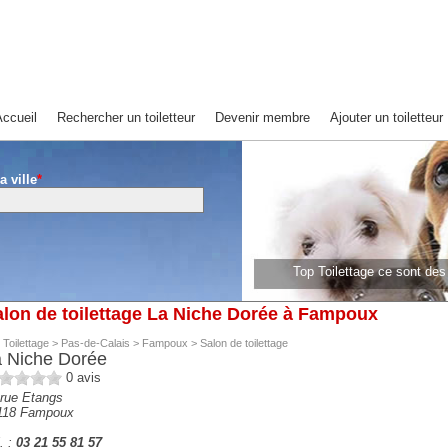
ccueil
Rechercher un toiletteur
Devenir membre
Ajouter un toiletteur
a ville
*
Top Toilettage ce sont de
lon de toilettage La Niche Dorée à Fampoux
 Toilettage
>
Pas-de-Calais
>
Fampoux
>
Salon de toilettage
 Niche Dorée
0
avis
 rue Etangs
118
Fampoux
. :
03 21 55 81 57