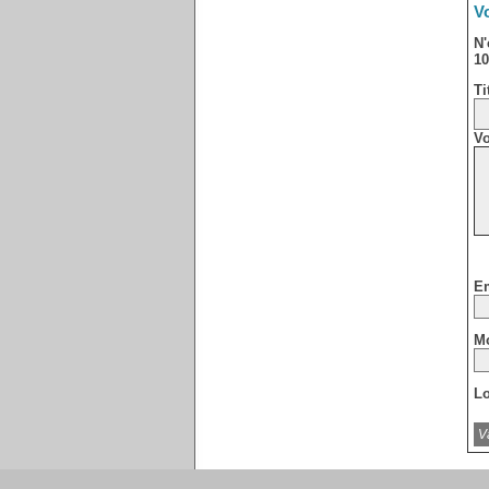
Vo
N'
10
Ti
Vo
Em
Mo
Lo