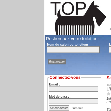
A
Recherchez votre toiletteur :
Nom du salon ou toiletteur
L
Connectez-vous
Sa
Email :
Top
L'
Mot de passe :
15
87
-
S'inscrire
Tél