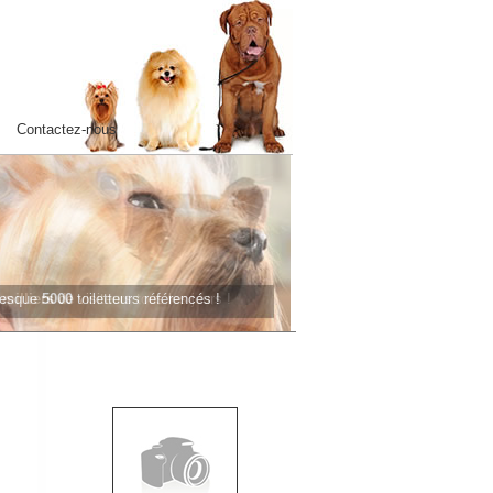
Contactez-nous
presque
5000
toiletteurs référencés !