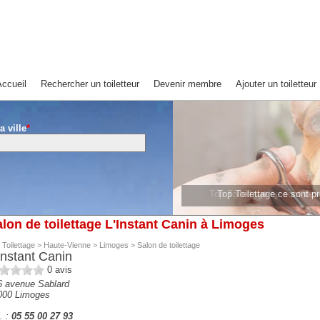
ccueil
Rechercher un toiletteur
Devenir membre
Ajouter un toiletteur
a ville
*
Top Toilettage ce sont 
lon de toilettage L'Instant Canin à Limoges
 Toilettage
>
Haute-Vienne
>
Limoges
>
Salon de toilettage
Instant Canin
0
avis
6 avenue Sablard
000
Limoges
. :
05 55 00 27 93