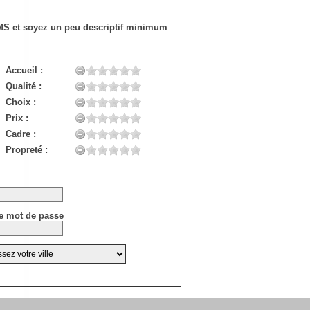
SMS et soyez un peu descriptif minimum
Accueil :
Qualité :
Choix :
Prix :
Cadre :
Propreté :
e mot de passe