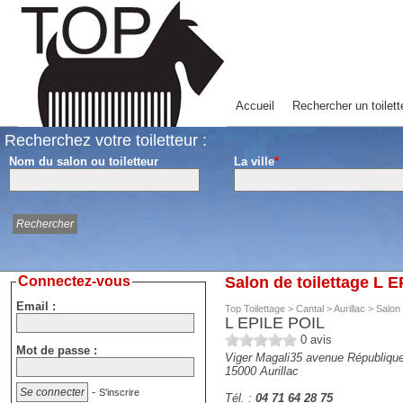
Accueil
Rechercher un toilett
Recherchez votre toiletteur :
Nom du salon ou toiletteur
La ville
*
Connectez-vous
Salon de toilettage L E
Email :
Top Toilettage
>
Cantal
>
Aurillac
>
Salon 
L EPILE POIL
0
avis
Mot de passe :
Viger Magali35 avenue Républiqu
15000
Aurillac
-
S'inscrire
Tél. :
04 71 64 28 75