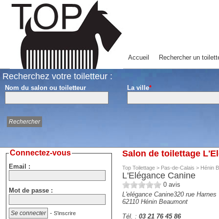
Accueil
Rechercher un toilett
Recherchez votre toiletteur :
Nom du salon ou toiletteur
La ville
*
Connectez-vous
Salon de toilettage L
Email :
Top Toilettage
>
Pas-de-Calais
>
Hénin 
L'Elégance Canine
0
avis
Mot de passe :
L'elégance Canine320 rue Harnes
62110
Hénin Beaumont
-
S'inscrire
Tél. :
03 21 76 45 86