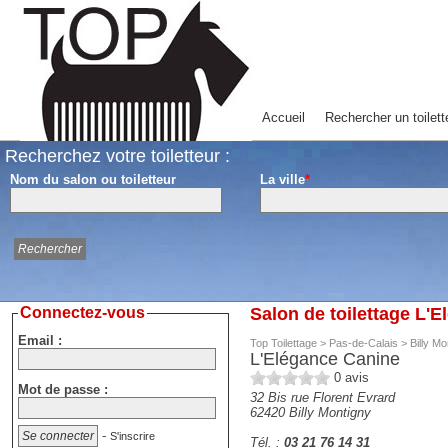
Accueil
Rechercher un toilett
Recherchez votre toiletteur :
Nom du salon ou toiletteur
La ville
*
Connectez-vous
Salon de toilettage L'
Email :
Top Toilettage
>
Pas-de-Calais
>
Billy Mo
L'Elégance Canine
0
avis
Mot de passe :
32 Bis rue Florent Evrard
62420
Billy Montigny
-
S'inscrire
Tél. :
03 21 76 14 31