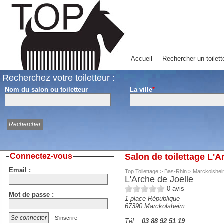
Accueil
Rechercher un toilett
Recherchez votre toiletteur :
Nom du salon ou toiletteur
La ville
*
Connectez-vous
Salon de toilettage L'
Email :
Top Toilettage
>
Bas-Rhin
>
Marckolshe
L'Arche de Joelle
0
avis
Mot de passe :
1 place République
67390
Marckolsheim
-
S'inscrire
Tél. :
03 88 92 51 19