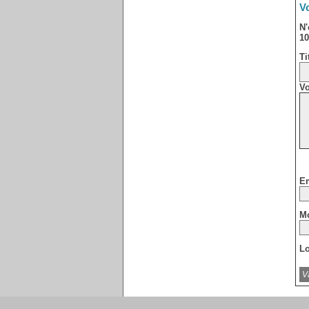
Vo
N'
10
Ti
Vo
Em
Mo
Lo