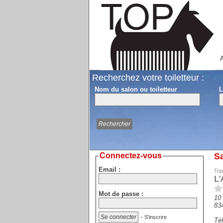
A
Recherchez votre toiletteur :
Nom du salon ou toiletteur
L
Connectez-vous
Sa
Email :
Top
L'
Mot de passe :
10
83
-
S'inscrire
Tél