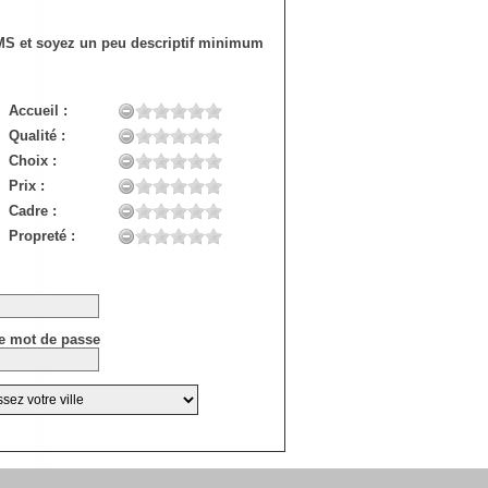
SMS et soyez un peu descriptif minimum
Accueil :
Qualité :
Choix :
Prix :
Cadre :
Propreté :
e mot de passe