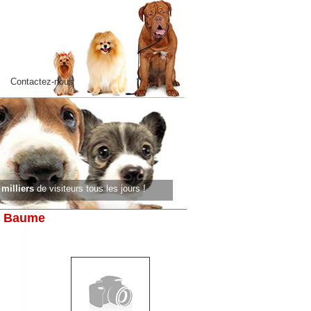
Contactez-nous
s
milliers
de visiteurs tous les jours !
te Baume