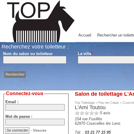
Accueil
Rechercher un toilett
Recherchez votre toiletteur :
Nom du salon ou toiletteur
La ville
*
Connectez-vous
Salon de toilettage L'
Email :
Top Toilettage
>
Pas-de-Calais
>
Courcel
L'Ami Toutou
0
avis
Mot de passe :
154 rue Fusillés
62970
Courcelles lès Lens
-
S'inscrire
Tél. :
03 21 77 15 95