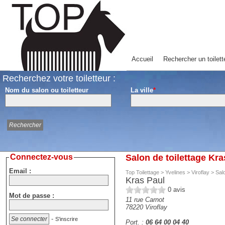
Accueil
Rechercher un toilett
Recherchez votre toiletteur :
Nom du salon ou toiletteur
La ville
*
Connectez-vous
Salon de toilettage Kra
Email :
Top Toilettage
>
Yvelines
>
Viroflay
>
Salo
Kras Paul
0
avis
Mot de passe :
11 rue Carnot
78220
Viroflay
-
S'inscrire
Port. :
06 64 00 04 40