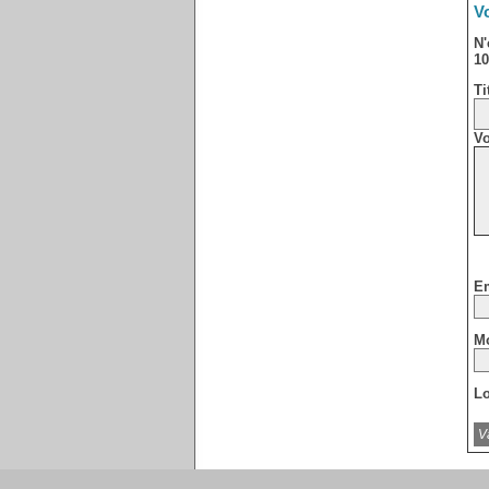
Vo
N'
10
Ti
Vo
Em
Mo
Lo