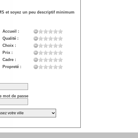
SMS et soyez un peu descriptif minimum
Accueil :
Qualité :
Choix :
Prix :
Cadre :
Propreté :
e mot de passe