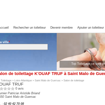
ccueil
Rechercher un toiletteur
Devenir membre
Ajouter un toiletteur
a ville
*
Top Toilettage ce sont 
lon de toilettage K'OUAF TRUF à Saint Malo de Gue
 Toilettage
>
Loire-Atlantique
>
Saint Malo de Guersac
>
Salon de toilettage
'OUAF TRUF
0
avis
rnier Patriciar Aristide Briand
550
Saint Malo de Guersac
. :
02 40 42 70 08