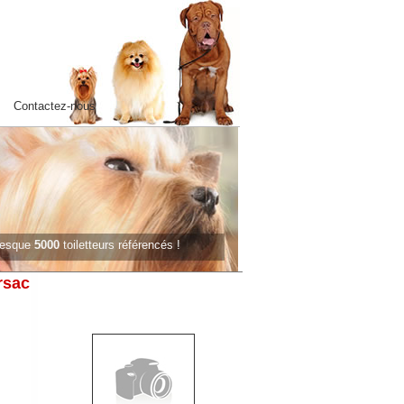
Contactez-nous
presque
5000
toiletteurs référencés !
rsac