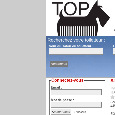
A
Recherchez votre toiletteur :
Nom du salon ou toiletteur
L
Connectez-vous
Sa
Email :
Top
K
Mot de passe :
Fou
44
-
S'inscrire
Tél