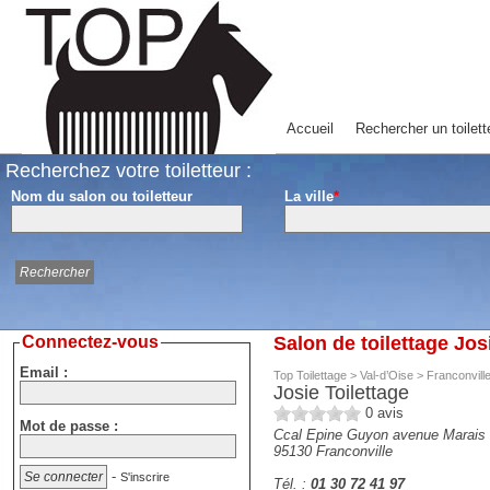
Accueil
Rechercher un toilett
Recherchez votre toiletteur :
Nom du salon ou toiletteur
La ville
*
Connectez-vous
Salon de toilettage Jos
Email :
Top Toilettage
>
Val-d’Oise
>
Franconvill
Josie Toilettage
0
avis
Mot de passe :
Ccal Epine Guyon avenue Marais
95130
Franconville
-
S'inscrire
Tél. :
01 30 72 41 97