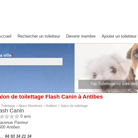
ccueil
Rechercher un toiletteur
Devenir membre
Ajouter un toiletteur
a ville
*
Top Toilettage ce sont de
Top Toilettage ce sont 
lon de toilettage Flash Canin à Antibes
 Toilettage
>
Alpes-Maritimes
>
Antibes
>
Salon de toilettage
ash Canin
0
avis
 avenue Pasteur
600
Antibes
. :
04 93 34 21 34