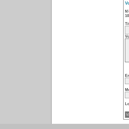
Vo
N'
10
Ti
Vo
Em
Mo
Lo