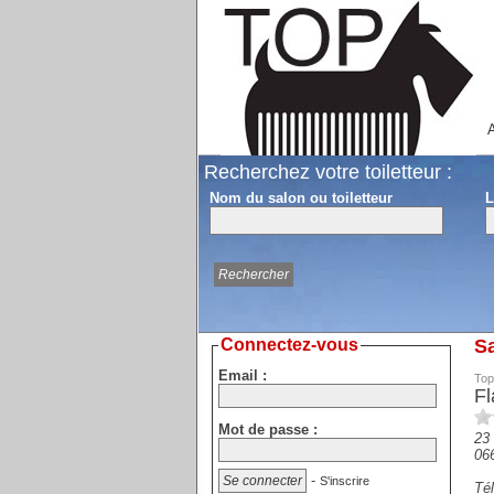
A
Recherchez votre toiletteur :
Nom du salon ou toiletteur
L
Connectez-vous
Sa
Email :
Top
Fl
Mot de passe :
23
06
-
S'inscrire
Tél