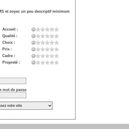
SMS et soyez un peu descriptif minimum
Accueil :
Qualité :
Choix :
Prix :
Cadre :
Propreté :
e mot de passe